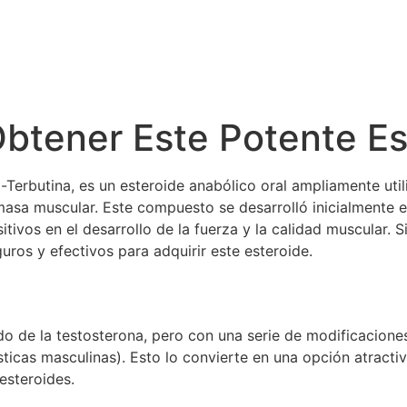
Home
Evento
Programaçã
ISSN:2966-3814
btener Este Potente Es
Terbutina, es un esteroide anabólico oral ampliamente utili
masa muscular. Este compuesto se desarrolló inicialmente 
tivos en el desarrollo de la fuerza y la calidad muscular.
uros y efectivos para adquirir este esteroide.
ado de la testosterona, pero con una serie de modificacion
sticas masculinas). Esto lo convierte en una opción atracti
esteroides.