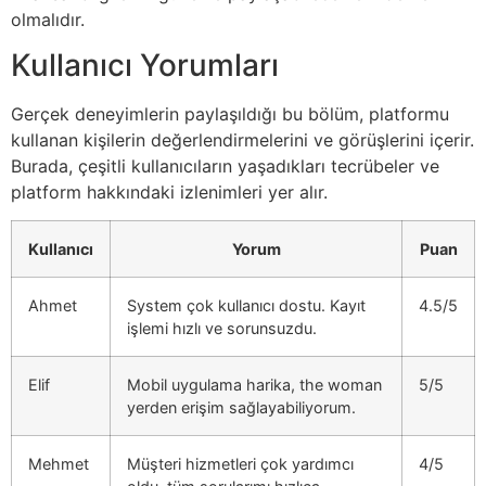
olmalıdır.
Kullanıcı Yorumları
Gerçek deneyimlerin paylaşıldığı bu bölüm, platformu
kullanan kişilerin değerlendirmelerini ve görüşlerini içerir.
Burada, çeşitli kullanıcıların yaşadıkları tecrübeler ve
platform hakkındaki izlenimleri yer alır.
Kullanıcı
Yorum
Puan
Ahmet
System çok kullanıcı dostu. Kayıt
4.5/5
işlemi hızlı ve sorunsuzdu.
Elif
Mobil uygulama harika, the woman
5/5
yerden erişim sağlayabiliyorum.
Mehmet
Müşteri hizmetleri çok yardımcı
4/5