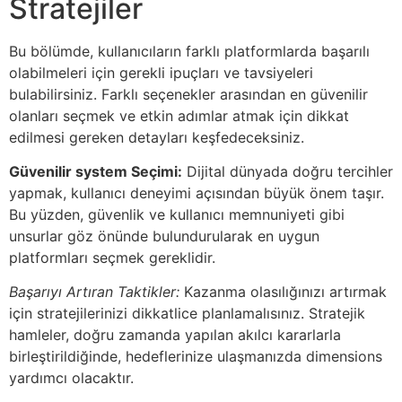
Stratejiler
Bu bölümde, kullanıcıların farklı platformlarda başarılı
olabilmeleri için gerekli ipuçları ve tavsiyeleri
bulabilirsiniz. Farklı seçenekler arasından en güvenilir
olanları seçmek ve etkin adımlar atmak için dikkat
edilmesi gereken detayları keşfedeceksiniz.
Güvenilir system Seçimi:
Dijital dünyada doğru tercihler
yapmak, kullanıcı deneyimi açısından büyük önem taşır.
Bu yüzden, güvenlik ve kullanıcı memnuniyeti gibi
unsurlar göz önünde bulundurularak en uygun
platformları seçmek gereklidir.
Başarıyı Artıran Taktikler:
Kazanma olasılığınızı artırmak
için stratejilerinizi dikkatlice planlamalısınız. Stratejik
hamleler, doğru zamanda yapılan akılcı kararlarla
birleştirildiğinde, hedeflerinize ulaşmanızda dimensions
yardımcı olacaktır.