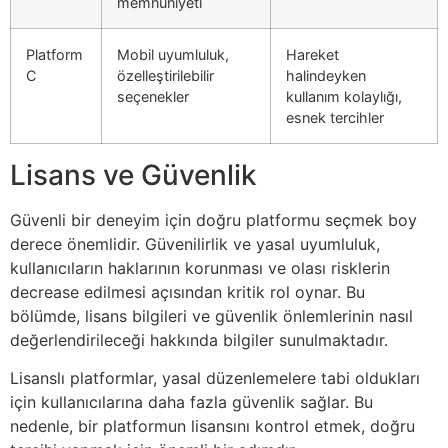
memnuniyeti
Platform
Mobil uyumluluk,
Hareket
C
özelleştirilebilir
halindeyken
seçenekler
kullanım kolaylığı,
esnek tercihler
Lisans ve Güvenlik
Güvenli bir deneyim için doğru platformu seçmek boy
derece önemlidir. Güvenilirlik ve yasal uyumluluk,
kullanıcıların haklarının korunması ve olası risklerin
decrease edilmesi açısından kritik rol oynar. Bu
bölümde, lisans bilgileri ve güvenlik önlemlerinin nasıl
değerlendirileceği hakkında bilgiler sunulmaktadır.
Lisanslı platformlar, yasal düzenlemelere tabi oldukları
için kullanıcılarına daha fazla güvenlik sağlar. Bu
nedenle, bir platformun lisansını kontrol etmek, doğru