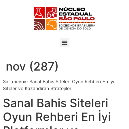
ISSN:2966-3814
nov (287)
Заголовок: Sanal Bahis Siteleri Oyun Rehberi En İyi
Siteler ve Kazandıran Stratejiler
Sanal Bahis Siteleri
Oyun Rehberi En İyi