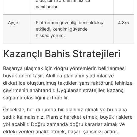
oldu, tüm sorularımı hızlıca
yanıtladılar.
Ayşe
Platformun güvenliği beni oldukça
4.8/5
etkiledi, kendimi güvende
hissediyorum.
Kazançlı Bahis Stratejileri
Başarıya ulaşmak için doğru yöntemlerin belirlenmesi
büyük önem taşır. Akıllıca planlanmış adımlar ve
dikkatlice oluşturulmuş taktikler, şans faktörünü lehinize
çevirmenin anahtarıdır. Uygulanan stratejiler, kazanç
sağlama olasılığını artırabilir.
Öncelikle, her durumda bir planınız olmalı ve bu plana
sadık kalmalısınız. Plansız hareket etmek, büyük risklere
yol açabilir. Doğru zamanda doğru kararlar almak ve
eldeki verileri analiz etmek, başarı şansınızı artırır.