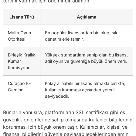
tercihi yapmak için önemli bir adımdır.
Lisans Türü
Açıklama
Malta Oyun
En popüler lisanslardan biri olup, sıkı
Otoritesi
denetimlerle tanınır.
Birleşik Krallık
Yüksek standartlara sahip olan bu lisans,
Kumar
adil oyun ve güvenliğe büyük önem verir.
Komisyonu
Curaçao E-
Kolay alınabilir bir lisans olmakla birlikte,
Gaming
kullanıcı koruması açısından yeterli
seviyededir.
Bunların yanı sıra, platformların SSL sertifikası gibi ek
güvenlik önlemlerine sahip olması da kullanıcı bilgilerinin
korunması için büyük önem taşır. Kullanıcılar, kişisel ve
finansal bilgilerini güvenle paylaşabileceklerinden emin