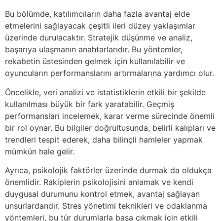
Bu bölümde, katılımcıların daha fazla avantaj elde
etmelerini sağlayacak çeşitli ileri düzey yaklaşımlar
üzerinde durulacaktır. Stratejik düşünme ve analiz,
başarıya ulaşmanın anahtarlarıdır. Bu yöntemler,
rekabetin üstesinden gelmek için kullanılabilir ve
oyuncuların performanslarını artırmalarına yardımcı olur.
Öncelikle, veri analizi ve istatistiklerin etkili bir şekilde
kullanılması büyük bir fark yaratabilir. Geçmiş
performansları incelemek, karar verme sürecinde önemli
bir rol oynar. Bu bilgiler doğrultusunda, belirli kalıpları ve
trendleri tespit ederek, daha bilinçli hamleler yapmak
mümkün hale gelir.
Ayrıca, psikolojik faktörler üzerinde durmak da oldukça
önemlidir. Rakiplerin psikolojisini anlamak ve kendi
duygusal durumunu kontrol etmek, avantaj sağlayan
unsurlardandır. Stres yönetimi teknikleri ve odaklanma
yöntemleri, bu tür durumlarla başa çıkmak için etkili