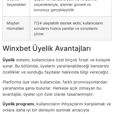
Seçenekleri
seçenekleriyle, işlemler güvenli ve
sorunsuz gerçekleştirilir.
Müşteri
7/24 ulaşılabilir destek ekibi, kullanıcıların
Hizmetleri
sorularını hızlıca yanıtlar ve sorunlarını
çözer.
Winxbet Üyelik Avantajları
Üyelik
sistemi, kullanıcılara özel birçok fırsat ve kolaylık
sunar. Bu bölümde, üyelerin yararlanabileceği benzersiz
özellikler ve sunduğu faydalar hakkında bilgi vereceğiz.
Platforma
üye olan kullanıcılar, farklı promosyonlardan
yararlanma şansı bulurlar. Herkese açık olmayan bu
avantajlar, üyeler için özel olarak tasarlanmıştır.
Üyelik programı
, kullanıcıların ihtiyaçlarını karşılamak ve
onlara daha iyi bir deneyim sunmak amacıyla