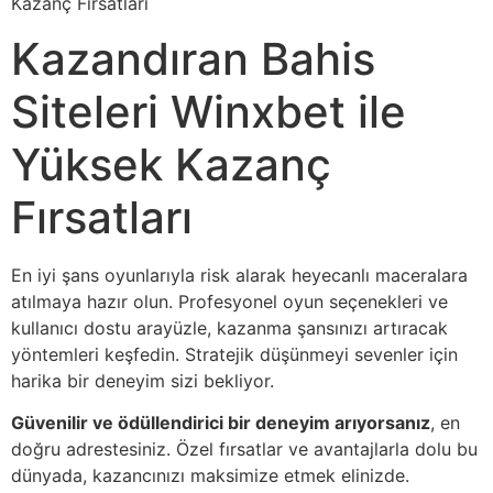
Kazanç Fırsatları
Kazandıran Bahis
Siteleri Winxbet ile
Yüksek Kazanç
Fırsatları
En iyi şans oyunlarıyla risk alarak heyecanlı maceralara
atılmaya hazır olun. Profesyonel oyun seçenekleri ve
kullanıcı dostu arayüzle, kazanma şansınızı artıracak
yöntemleri keşfedin. Stratejik düşünmeyi sevenler için
harika bir deneyim sizi bekliyor.
Güvenilir ve ödüllendirici bir deneyim arıyorsanız
, en
doğru adrestesiniz. Özel fırsatlar ve avantajlarla dolu bu
dünyada, kazancınızı maksimize etmek elinizde.