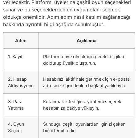
verilecektir. Platform, üyelerine çeşitli oyun seçenekleri
sunar ve bu seçeneklerden en uygun olanı seçmek
oldukça önemlidir. Adım adım nasıl katılım sağlanacağı
hakkında ayrıntılı bilgi aşağıda sunulmuştur.
Adım
Açıklama
1. Kayıt
Platforma üye olmak için gerekli bilgileri
doldurup üyelik oluşturun.
2. Hesap
Hesabınızı aktif hale getirmek için e-posta
Aktivasyonu
adresinize gönderilen bağlantıya tıklayın.
3. Para
Kullanmak istediğiniz yöntemi seçerek
Yatırma
hesabınıza bakiye yükleyin.
4. Oyun
Sunduğu çeşitli oyunlardan ilginizi çeken
Seçimi
birini tercih edin.