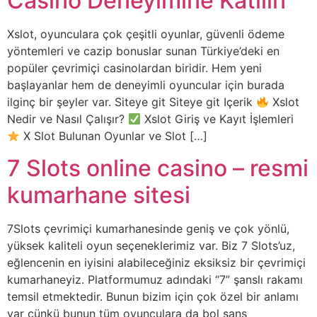
Casino Deneyimine Katılın
Xslot, oyunculara çok çeşitli oyunlar, güvenli ödeme
yöntemleri ve cazip bonuslar sunan Türkiye’deki en
popüler çevrimiçi casinolardan biridir. Hem yeni
başlayanlar hem de deneyimli oyuncular için burada
ilginç bir şeyler var. Siteye git Siteye git Içerik
Xslot
Nedir ve Nasıl Çalışır?
Xslot Giriş ve Kayıt İşlemleri
X Slot Bulunan Oyunlar ve Slot […]
7 Slots online casino – resmi
kumarhane sitesi
7Slots çevrimiçi kumarhanesinde geniş ve çok yönlü,
yüksek kaliteli oyun seçeneklerimiz var. Biz 7 Slots’uz,
eğlencenin en iyisini alabileceğiniz eksiksiz bir çevrimiçi
kumarhaneyiz. Platformumuz adındaki “7” şanslı rakamı
temsil etmektedir. Bunun bizim için çok özel bir anlamı
var çünkü bunun tüm oyunculara da bol şans